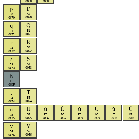
00F8
00D8
P
p
50
70
0050
0070
Q
q
51
71
0051
0071
R
r
52
72
0052
0072
S
s
53
73
0053
0073
ß
DF
00DF
T
t
54
74
0054
0074
U
ú
Ú
ù
Ù
û
Û
u
55
FA
DA
F9
D9
FB
DB
75
0055
00FA
00DA
00F9
00D9
00FB
00DB
0075
V
v
56
76
0056
0076